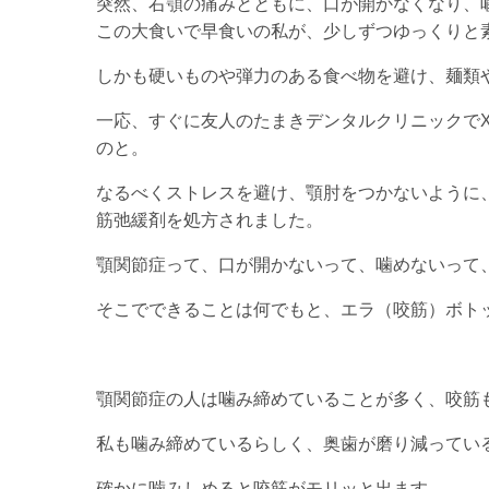
突然、右顎の痛みとともに、口が開かなくなり、
この大食いで早食いの私が、少しずつゆっくりと
しかも硬いものや弾力のある食べ物を避け、麺類
一応、すぐに友人のたまきデンタルクリニックで
のと。
なるべくストレスを避け、顎肘をつかないように
筋弛緩剤を処方されました。
顎関節症って、口が開かないって、噛めないって
そこでできることは何でもと、エラ（咬筋）ボト
顎関節症の人は噛み締めていることが多く、咬筋
私も噛み締めているらしく、奥歯が磨り減ってい
確かに噛みしめると咬筋がモリッと出ます。