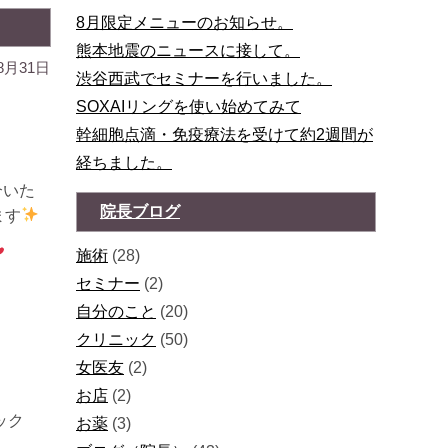
8月限定メニューのお知らせ。
熊本地震のニュースに接して。
8月31日
渋谷西武でセミナーを行いました。
SOXAIリングを使い始めてみて
幹細胞点滴・免疫療法を受けて約2週間が
経ちました。
介いた
院長ブログ
ます
施術
(28)
セミナー
(2)
自分のこと
(20)
クリニック
(50)
女医友
(2)
お店
(2)
ック
お薬
(3)