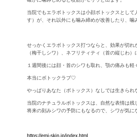
当院でもエラボトックスは小顔ボトックスとして
す）が、それ以外にも噛み締めが改善したり、噛
せっかくエラボトックス打つならと、効果が切れ
（梅干しシワ）、ネフリティティ（首の縦じわ）
１週間後には顔・首のシワも取れ、顎の痛みも軽
本当にボトックラブ♡
やっぱりあなた（ボトックス）なしでは生きられ
当院のナチュラルボトックスは、自然な表情は残
将来の刻みシワの予防にもなるので、シワが気に
https://emi-skin.jp/index.html