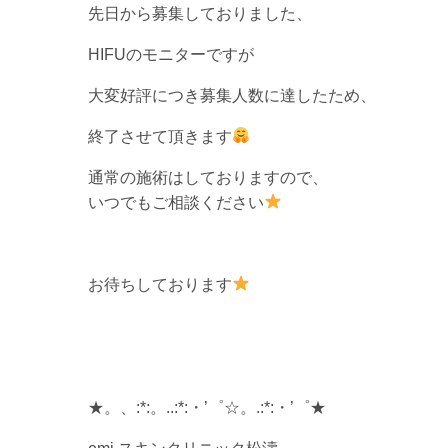
先日から募集しておりました、
HIFUのモニターですが
大変好評につき募集人数に達したため、
終了させて頂きます
通常の施術はしておりますので、
いつでもご相談ください
お待ちしております
★。、:*:。..:*:・’゜☆。.:*:・’゜★