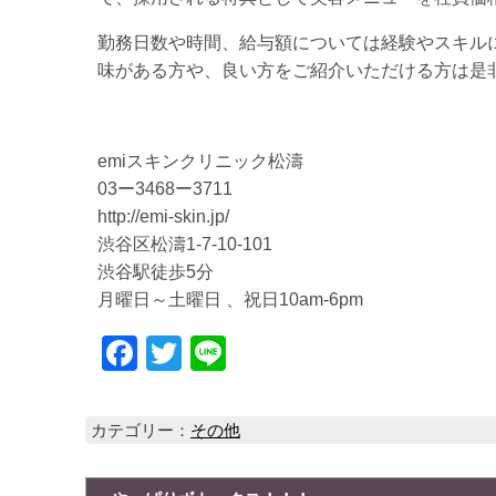
勤務日数や時間、給与額については経験やスキル
味がある方や、良い方をご紹介いただける方は是
emiスキンクリニック松濤
03ー3468ー3711
http://emi-skin.jp/
渋谷区松濤1-7-10-101
渋谷駅徒歩5分
月曜日～土曜日 、祝日10am-6pm
Facebook
Twitter
Line
カテゴリー：
その他