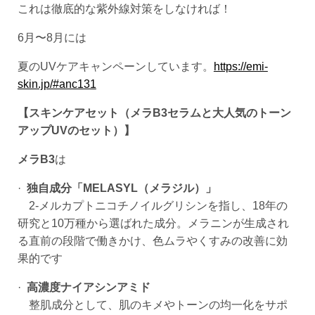
これは徹底的な紫外線対策をしなければ！
6月〜8月には
夏のUVケアキャンペーンしています。
https://emi-
skin.jp/#anc131
【スキンケアセット（メラB3セラムと大人気のトーン
アップUVのセット）】
メラB3
は
·
独自成分「MELASYL（メラジル）」
2‑メルカプトニコチノイルグリシンを指し、18年の
研究と10万種から選ばれた成分。メラニンが生成され
る直前の段階で働きかけ、色ムラやくすみの改善に効
果的です
·
高濃度ナイアシンアミド
整肌成分として、肌のキメやトーンの均一化をサポ