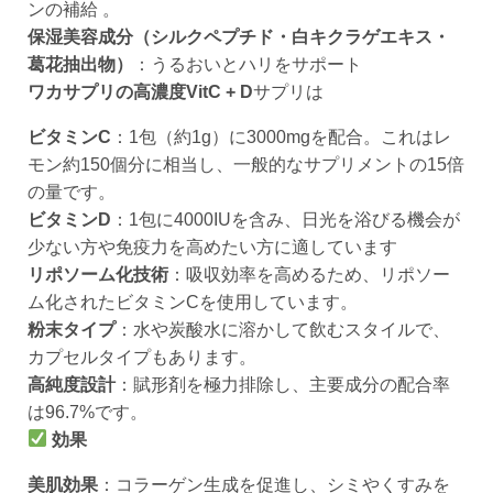
ンの補給 。
保湿美容成分（シルクペプチド・白キクラゲエキス・
葛花抽出物）
：うるおいとハリをサポート
ワカサプリの高濃度VitC + D
サプリは
ビタミンC
：1包（約1g）に3000mgを配合。これはレ
モン約150個分に相当し、一般的なサプリメントの15倍
の量です。
ビタミンD
：1包に4000IUを含み、日光を浴びる機会が
少ない方や免疫力を高めたい方に適しています
リポソーム化技術
：吸収効率を高めるため、リポソー
ム化されたビタミンCを使用しています。
粉末タイプ
：水や炭酸水に溶かして飲むスタイルで、
カプセルタイプもあります。
高純度設計
：賦形剤を極力排除し、主要成分の配合率
は96.7%です。
効果
美肌効果
：コラーゲン生成を促進し、シミやくすみを