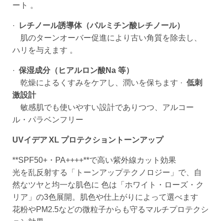
ート 。
·
レチノール誘導体（パルミチン酸レチノール）
肌のターンオーバー促進により古い角質を除去し、
ハリを与えます 。
·
保湿成分（ヒアルロン酸Na 等）
乾燥によるくすみをケアし、潤いを保ちます ·
低刺
激設計
敏感肌でも使いやすい設計でありつつ、アルコー
ル・パラベンフリー
UVイデア XL プロテクショントーンアップ
**SPF50+・PA++++**で高い紫外線カット効果
光を乱反射する「トーンアップテクノロジー」で、自
然なツヤと均一な肌色に 色は「ホワイト・ローズ・ク
リア」の3色展開。肌色や仕上がりによって選べます
花粉やPM2.5などの微粒子からも守るマルチプロテクシ