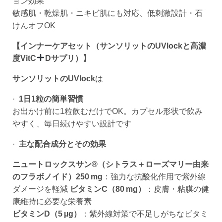
ョン効果
敏感肌・乾燥肌・ニキビ肌にも対応、低刺激設計・石
けんオフOK
【インナーケアセット（サンソリットのUVlockと高濃
度VitC
Dサプリ）】
サンソリットのUVlock
は
·
1
日1粒の簡単習慣
お出かけ前に1粒飲むだけでOK。カプセル形状で飲み
やすく、毎日続けやすい設計です
·
主な配合成分とその効果
ニュートロックスサン®（シトラス＋ローズマリー由来
のフラボノイド）250
mg
：強力な抗酸化作用で紫外線
ダメージを軽減
ビタミンC（80
mg
）
：皮膚・粘膜の健
康維持に必要な栄養素
ビタミンD（5
µg
）
：紫外線対策で不足しがちなビタミ