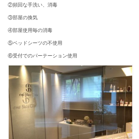
②頻回な手洗い、消毒
③部屋の換気
④部屋使用毎の消毒
⑤ベッドシーツの不使用
⑥受付でのパーテーション使用