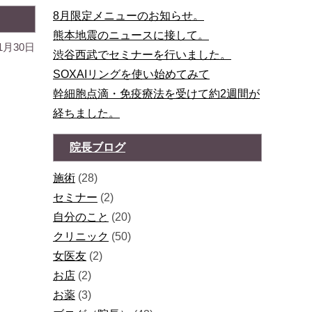
8月限定メニューのお知らせ。
熊本地震のニュースに接して。
11月30日
渋谷西武でセミナーを行いました。
SOXAIリングを使い始めてみて
幹細胞点滴・免疫療法を受けて約2週間が
経ちました。
院長ブログ
施術
(28)
セミナー
(2)
自分のこと
(20)
クリニック
(50)
女医友
(2)
お店
(2)
お薬
(3)