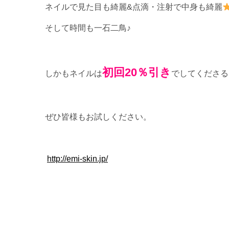
ネイルで見た目も綺麗&点滴・注射で中身も綺麗
そして時間も一石二鳥♪
初回20％引き
しかもネイルは
でしてくださる
ぜひ皆様もお試しください。
http://emi-skin.jp/