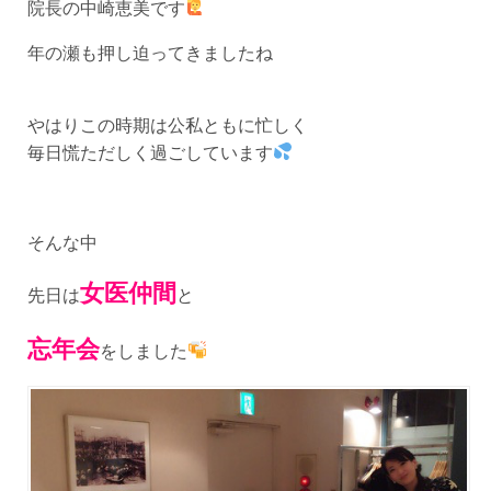
院長の中崎恵美です
年の瀬も押し迫ってきましたね
やはりこの時期は公私ともに忙しく
毎日慌ただしく過ごしています
そんな中
女医仲間
先日は
と
忘年会
をしました