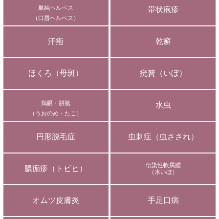
単純ヘルペス
帯状疱疹
（口唇ヘルペス）
汗疱
乾癬
ほくろ（母斑）
疣贅（いぼ）
鶏眼・胼胝
水虫
（うおのめ・たこ）
円形脱毛症
虫刺症（虫さされ）
伝染性軟属腫
膿痂疹（トビヒ）
（水いぼ）
オムツ皮膚炎
手足口病