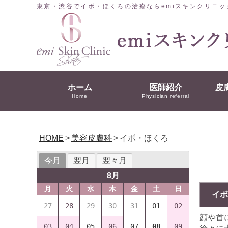
東京・渋谷でイボ・ほくろの治療ならemiスキンクリニッ
ホーム
医師紹介
皮
Home
Physician referral
HOME
>
美容皮膚科
>
イボ・ほくろ
今月
翌月
翌々月
8月
月
火
水
木
金
土
日
イボ
27
28
29
30
31
01
02
顔や首
03
04
05
06
07
08
09