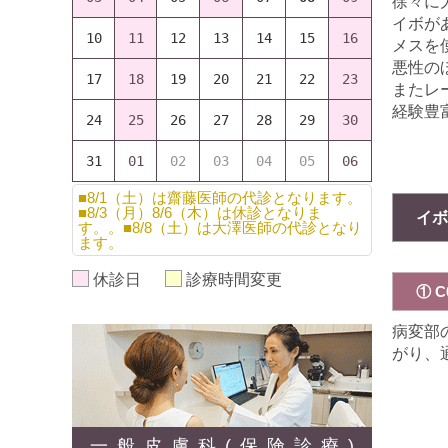
徐々に
イボが
10
11
12
13
14
15
16
メスを
悪性の
17
18
19
20
21
22
23
またレ
経験豊
24
25
26
27
28
29
30
31
01
02
03
04
05
06
■8/1（土）は齋藤医師の代診となります。
■8/3（月）8/6（木）は休診となりま
イボ
す。。■8/8（土）は大澤医師の代診となり
ます。
休診日
診療時間変更
① 
病変部
がり、
一般皮膚科(保険診療)