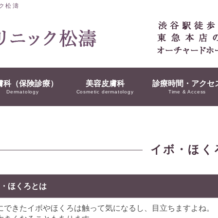
ク松濤
膚科（保険診療）
美容皮膚科
診療時間・アクセ
Dermatology
Cosmetic dermatology
Time & Access
イボ・ほく
・ほくろとは
にできたイボやほくろは触って気になるし、目立ちますよね。