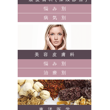
悩み別
病気別
美容皮膚科
悩み別
治療別
東洋医学