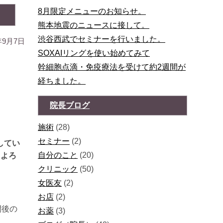
8月限定メニューのお知らせ。
熊本地震のニュースに接して。
渋谷西武でセミナーを行いました。
年9月7日
SOXAIリングを使い始めてみて
幹細胞点滴・免疫療法を受けて約2週間が
経ちました。
院長ブログ
施術
(28)
セミナー
(2)
してい
自分のこと
(20)
もよろ
クリニック
(50)
女医友
(2)
お店
(2)
間後の
お薬
(3)
。