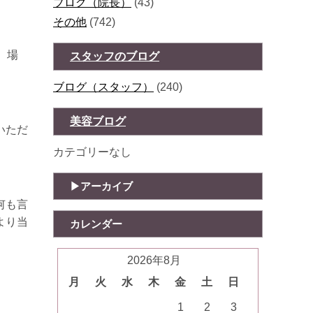
ブログ（院長）
(43)
その他
(742)
。場
スタッフのブログ
ブログ（スタッフ）
(240)
美容ブログ
いただ
カテゴリーなし
アーカイブ
何も言
より当
カレンダー
2026年8月
月
火
水
木
金
土
日
1
2
3