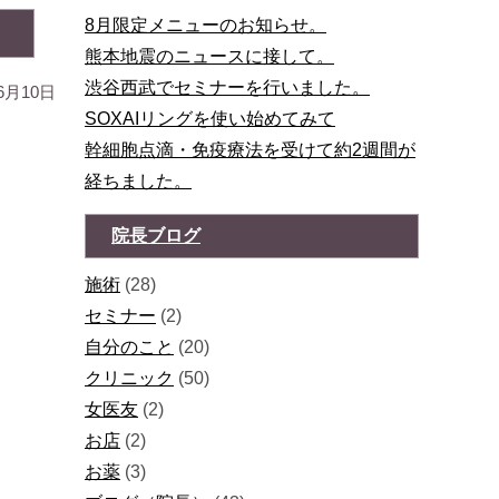
8月限定メニューのお知らせ。
熊本地震のニュースに接して。
渋谷西武でセミナーを行いました。
6月10日
SOXAIリングを使い始めてみて
幹細胞点滴・免疫療法を受けて約2週間が
経ちました。
院長ブログ
施術
(28)
セミナー
(2)
自分のこと
(20)
クリニック
(50)
女医友
(2)
お店
(2)
お薬
(3)