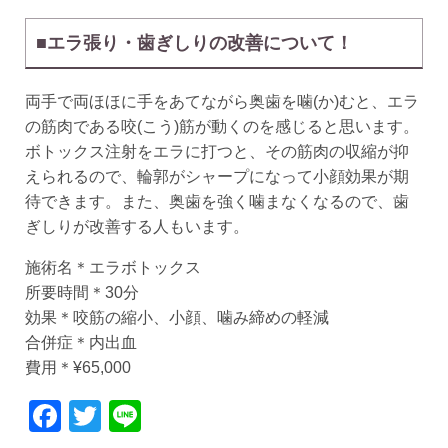
■エラ張り・歯ぎしりの改善について！
両手で両ほほに手をあてながら奥歯を噛(か)むと、エラ
の筋肉である咬(こう)筋が動くのを感じると思います。
ボトックス注射をエラに打つと、その筋肉の収縮が抑
えられるので、輪郭がシャープになって小顔効果が期
待できます。また、奥歯を強く噛まなくなるので、歯
ぎしりが改善する人もいます。
施術名＊エラボトックス
所要時間＊30分
効果＊咬筋の縮小、小顔、噛み締めの軽減
合併症＊内出血
費用＊¥65,000
Facebook
Twitter
Line