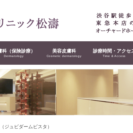
膚科（保険診療）
美容皮膚科
診療時間・アクセ
Dermatology
Cosmetic dermatology
Time & Access
（ジュビダームビスタ）