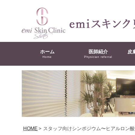
ホーム
医師紹介
皮
Home
Physician referral
HOME
>
スタッフ向けシンポジウム〜ヒアルロン酸