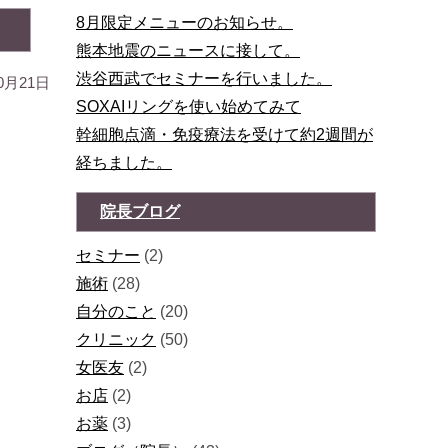
8月限定メニューのお知らせ。
熊本地震のニュースに接して。
渋谷西武でセミナーを行いました。
10月21日
SOXAIリングを使い始めてみて
幹細胞点滴・免疫療法を受けて約2週間が
経ちました。
院長ブログ
セミナー
(2)
施術
(28)
自分のこと
(20)
クリニック
(50)
女医友
(2)
お店
(2)
お薬
(3)