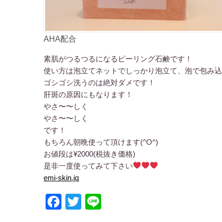
AHA配合
素肌がつるつるになるピーリング石鹸です！
使い方は泡立てネットでしっかり泡立て、泡で包み込
ゴシゴシ洗うのは絶対ダメです！
肝斑の原因にもなります！
やさ〜〜しく
やさ〜〜しく
です！
もちろん朝晩使って頂けます(^O^)
お値段は¥2000(税抜き価格)
是非一度使ってみて下さい
emi-skin.jq
Facebook
Twitter
Line