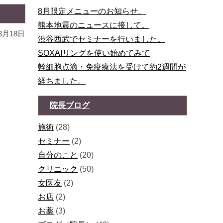
8月限定メニューのお知らせ。
熊本地震のニュースに接して。
3月18日
渋谷西武でセミナーを行いました。
SOXAIリングを使い始めてみて
幹細胞点滴・免疫療法を受けて約2週間が
経ちました。
院長ブログ
施術
(28)
セミナー
(2)
自分のこと
(20)
クリニック
(50)
女医友
(2)
お店
(2)
お薬
(3)