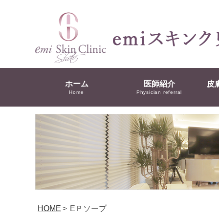
ホーム
医師紹介
皮
Home
Physician referral
HOME
>
EＰソープ