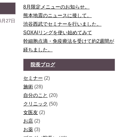
8月限定メニューのお知らせ。
熊本地震のニュースに接して。
6月27日
渋谷西武でセミナーを行いました。
SOXAIリングを使い始めてみて
幹細胞点滴・免疫療法を受けて約2週間が
経ちました。
院長ブログ
セミナー
(2)
施術
(28)
自分のこと
(20)
クリニック
(50)
女医友
(2)
お店
(2)
お薬
(3)