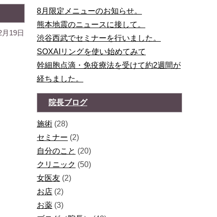
8月限定メニューのお知らせ。
熊本地震のニュースに接して。
2月19日
渋谷西武でセミナーを行いました。
SOXAIリングを使い始めてみて
幹細胞点滴・免疫療法を受けて約2週間が
経ちました。
院長ブログ
施術
(28)
セミナー
(2)
自分のこと
(20)
クリニック
(50)
女医友
(2)
お店
(2)
お薬
(3)