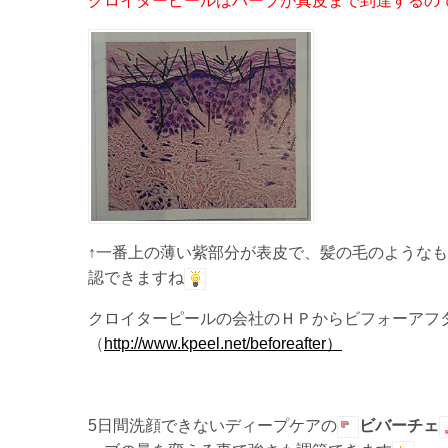
クロイターピールはハーブが真皮まで到達するの
↑一番上の薄い紫部分が表皮で、髪の毛のような
認できますね
クロイターピールの会社のＨＰからビフォーアフ
（
http://www.kpeel.net/beforeafter）
5日間洗顔できないディープケアの
ビバーチェ