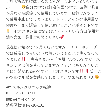
それでも皮剥けはするのですが、まぁマシといいます
か・・・
自分の中では許容範囲なので、皮剥け具合
を見ながら調節して使用しています。皮剥けがツラく
て使用中止してしまうより、トレチノインの使用量や
頻度をうまく調節して使い続けることがポイントです
ゼオスキン気になるけど・・・という方は使用方
法を含め、是非ご相談ください
現在使い始めて2ヶ月くらいですが、ＢＢＬやレーザー
では反応しづらいような薄いシミもだいぶ薄くなって
きました
患者さまから「お肌ツルツルですが、ス
キンケアは何を使っていますか？」と（ありがたいこ
とに）聞かれるのですが、ゼオスキンです
笑 こ
のツルツル感を実感してしまうと、やめられません
emiスキンクリニック松濤
03ー3468ー3711
http://emi-skin.jp/
渋谷区松濤1-7-10-101