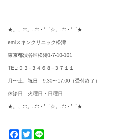
★。、:*:。..:*:・’゜☆。.:*:・’゜★
emiスキンクリニック松濤
東京都渋谷区松濤1-7-10-101
TEL:０３−３４６８−３７１１
月〜土、祝日 9:30〜17:00（受付終了）
休診日 火曜日・日曜日
★。、:*:。..:*:・’゜☆。.:*:・’゜★
Facebook
Twitter
Line