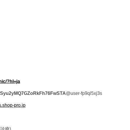
ic/?hl=ja
/UCSyu2yMQ7GZoRkFh76FwSTA
@user-fp9ql5xj3s
s.shop-pro.jp
診療)