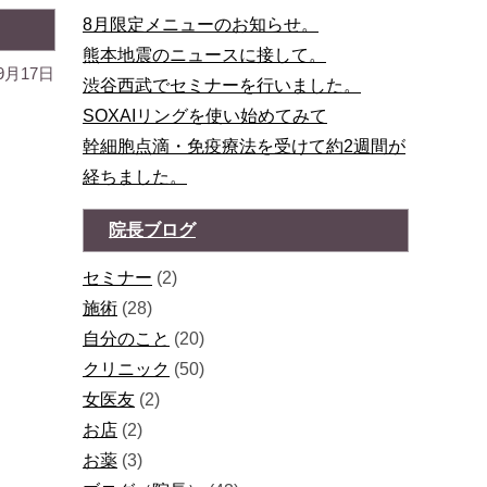
8月限定メニューのお知らせ。
熊本地震のニュースに接して。
9月17日
渋谷西武でセミナーを行いました。
SOXAIリングを使い始めてみて
幹細胞点滴・免疫療法を受けて約2週間が
経ちました。
院長ブログ
セミナー
(2)
施術
(28)
自分のこと
(20)
クリニック
(50)
女医友
(2)
お店
(2)
お薬
(3)