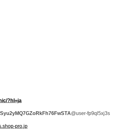
ic/?hl=ja
/UCSyu2yMQ7GZoRkFh76FwSTA
@user-fp9ql5xj3s
s.shop-pro.jp