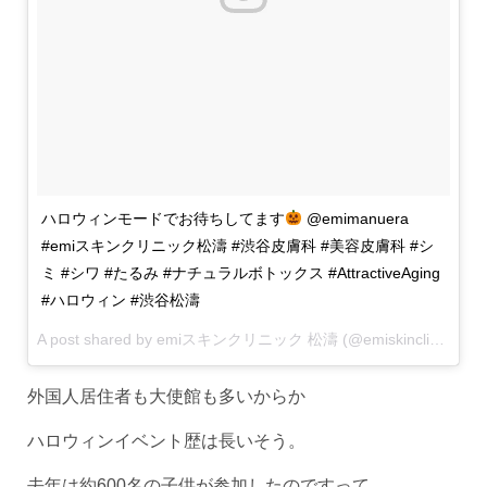
ハロウィンモードでお待ちしてます
@emimanuera
#emiスキンクリニック松濤 #渋谷皮膚科 #美容皮膚科 #シ
ミ #シワ #たるみ #ナチュラルボトックス #AttractiveAging
#ハロウィン #渋谷松濤
A post shared by emiスキンクリニック 松濤 (@emiskinclinic) on
外国人居住者も大使館も多いからか
ハロウィンイベント歴は長いそう。
去年は約600名の子供が参加したのですって。