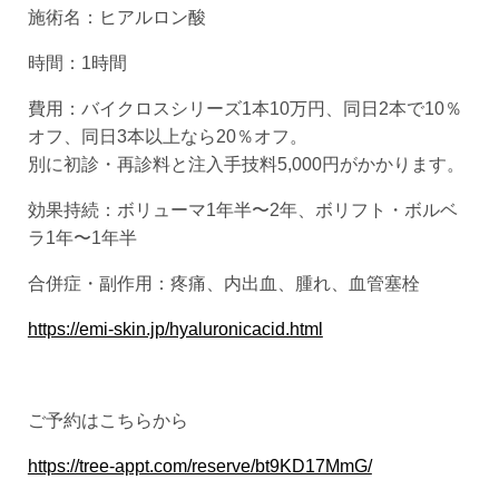
施術名：ヒアルロン酸
時間：1時間
費用：バイクロスシリーズ1本10万円、同日2本で10％
オフ、同日3本以上なら20％オフ。
別に初診・再診料と注入手技料5,000円がかかります。
効果持続：ボリューマ1年半〜2年、ボリフト・ボルベ
ラ1年〜1年半
合併症・副作用：疼痛、内出血、腫れ、血管塞栓
https://emi-skin.jp/hyaluronicacid.html
ご予約はこちらから
https://tree-appt.com/reserve/bt9KD17MmG/