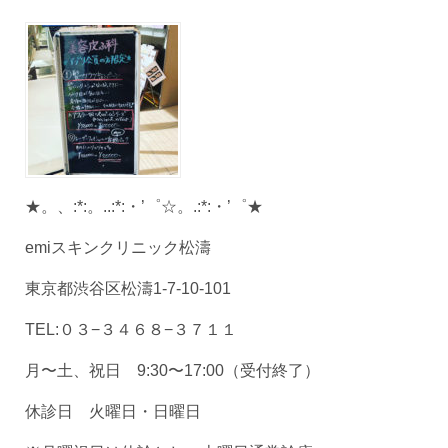
★。、:*:。..:*:・’゜☆。.:*:・’゜★
emiスキンクリニック松濤
東京都渋谷区松濤1-7-10-101
TEL:０３−３４６８−３７１１
月〜土、祝日 9:30〜17:00（受付終了）
休診日 火曜日・日曜日