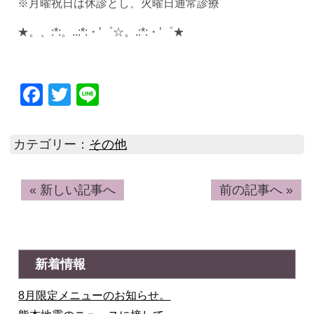
※月曜祝日は休診とし、火曜日通常診療
★。、:*:。..:*:・’゜☆。.:*:・’゜★
Facebook
Twitter
Line
カテゴリー：
その他
« 新しい記事へ
前の記事へ »
新着情報
8月限定メニューのお知らせ。