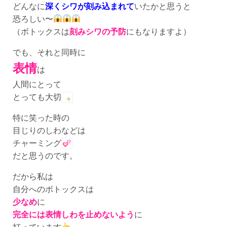
どんなに
深くシワが刻み込まれて
いたかと思うと
恐ろしい〜
（ボトックスは
刻みシワの予防
にもなりますよ）
でも、それと同時に
表情
は
人間にとって
とっても大切
特に笑った時の
目じりのしわなどは
チャーミング
だと思うのです。
だから私は
自分へのボトックスは
少なめ
に
完全には表情しわを止めないよう
に