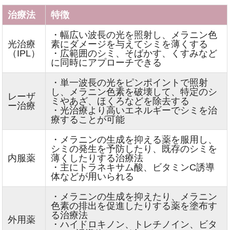
治療法
特徴
・幅広い波長の光を照射し、メラニン色
光治療
素にダメージを与えてシミを薄くする
（IPL）
・広範囲のシミ、そばかす、くすみなど
に同時にアプローチできる
・単一波長の光をピンポイントで照射
し、メラニン色素を破壊して、特定のシ
レーザ
ミやあざ、ほくろなどを除去する
ー治療
・光治療より高いエネルギーでシミを治
療することが可能
・メラニンの生成を抑える薬を服用し、
シミの発生を予防したり、既存のシミを
内服薬
薄くしたりする治療法
・主にトラネキサム酸、ビタミンC誘導
体などが用いられる
・メラニンの生成を抑えたり、メラニン
色素の排出を促進したりする薬を塗布す
る治療法
外用薬
・ハイドロキノン、トレチノイン、ビタ