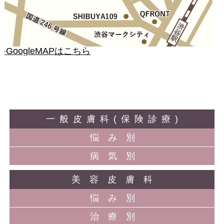
≫GoogleMAPはこちら
一般皮膚科(保険診療)
悩み別
病気別
美容皮膚科
悩み別
治療別